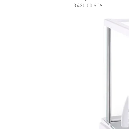
Prix
3 420,00 $CA