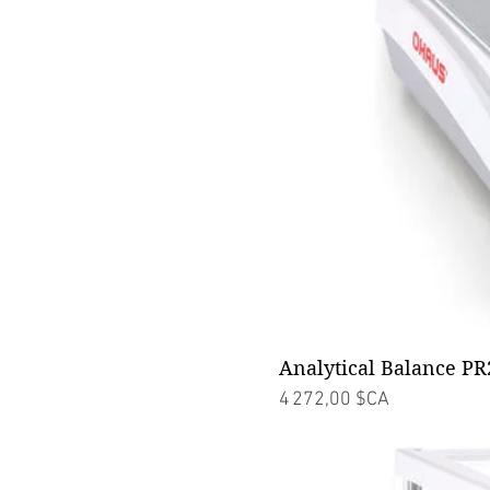
Analytical Balance PR
Prix
4 272,00 $CA