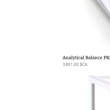
Analytical Balance PR
Prix
3 801,00 $CA