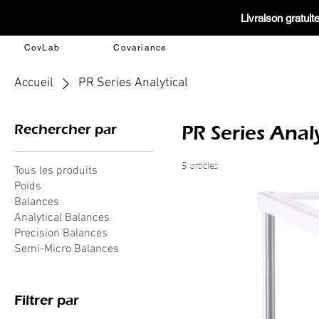
Livraison gratui
CovLab
Covariance
Accueil
PR Series Analytical
Rechercher par
PR Series Analy
5 articles
Tous les produits
Poids
Balances
Analytical Balances
Precision Balances
Semi-Micro Balances
Filtrer par