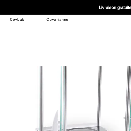
Livraison gratui
CovLab
Covariance