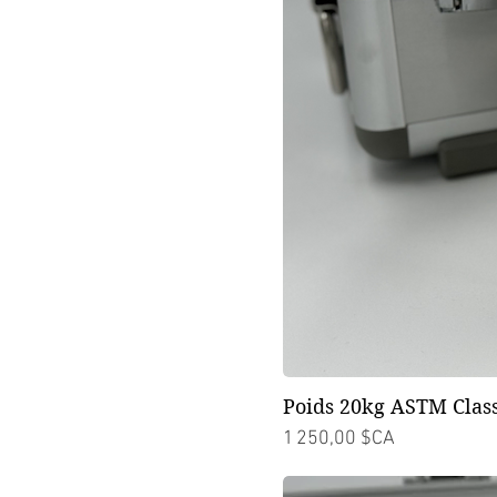
Poids 20kg ASTM Class
Prix
1 250,00 $CA