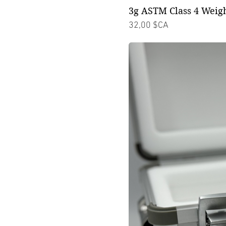
3g ASTM Class 4 Weig
Prix
32,00 $CA