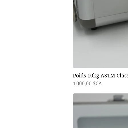
Poids 10kg ASTM Class
Prix
1 000,00 $CA