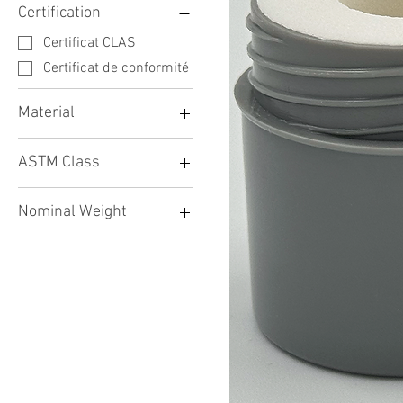
Certification
Certificat CLAS
Certificat de conformité
Material
Acier inoxydable 304
ASTM Class
ASTM Classe 4
Nominal Weight
1g
2g
3g
5g
10g
20g
30g