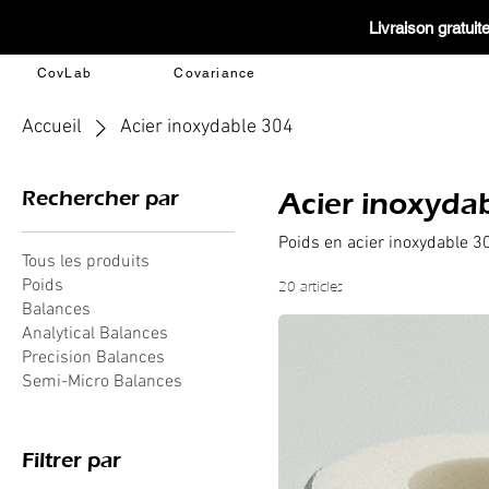
Livraison gratui
CovLab
Covariance
Accueil
Acier inoxydable 304
Rechercher par
Acier inoxyda
Poids en acier inoxydable 30
Tous les produits
Poids
20 articles
Balances
Analytical Balances
Precision Balances
Semi-Micro Balances
Filtrer par