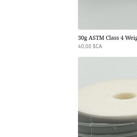
50g
100g
200g
300g
30g ASTM Class 4 Wei
500g
Prix
40,00 $CA
1kg
2kg
3kg
4kg
5kg
10kg
20kg