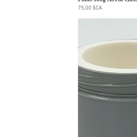
Prix
75,00 $CA