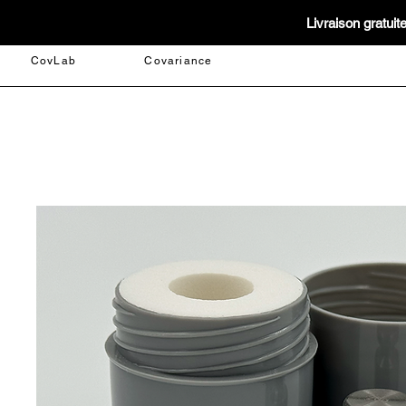
Livraison gratui
CovLab
Covariance