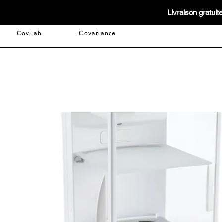
Livraison gratui
CovLab
Covariance