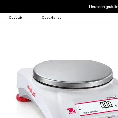
Livraison gratui
CovLab
Covariance