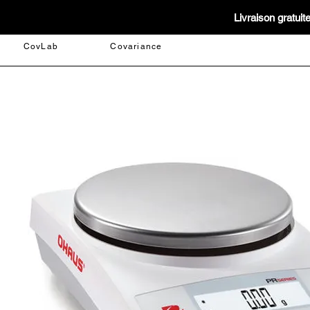
Livraison gratui
CovLab
Covariance