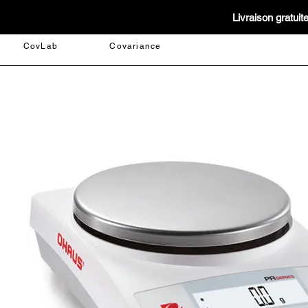
Livraison gratui
CovLab
Covariance