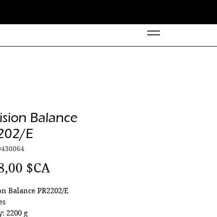
ision Balance
202/E
0430064
Prix
8,00 $CA
on Balance PR2202/E
es
y: 2200 g