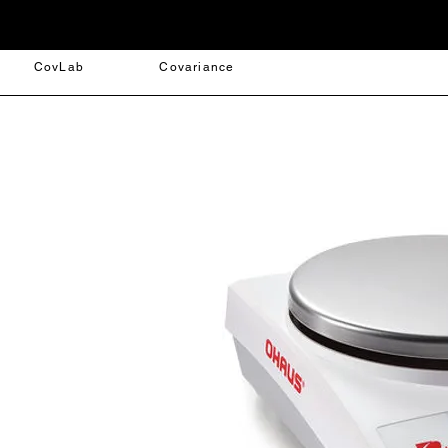
CovLab
Covariance