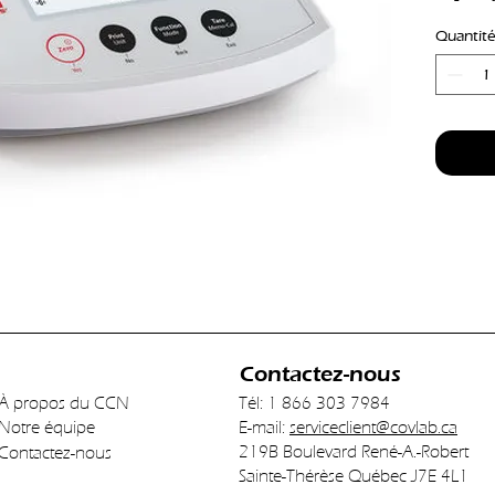
Readabil
Quantité
Interna
Contactez-nous
À propos du CCN
Tél: 1 866 303 7984
Notre équipe
E-mail:
serviceclient@covlab.ca
219B Boulevard René-A.-Robert
Contactez-nous
Sainte-Thérèse Québec J7E 4L1