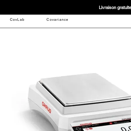
Livraison gratui
CovLab
Covariance