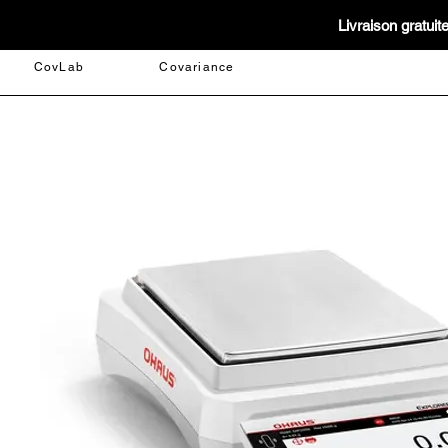
Livraison gratui
CovLab
Covariance