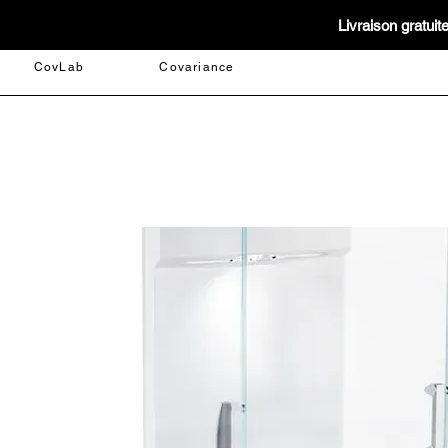
Livraison gratui
CovLab
Covariance