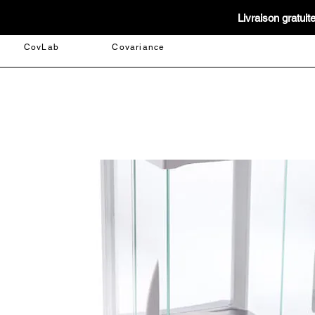
Livraison gratui
CovLab
Covariance