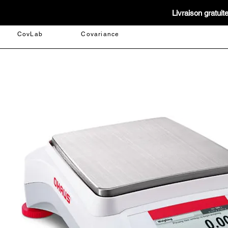
Livraison gratui
CovLab
Covariance