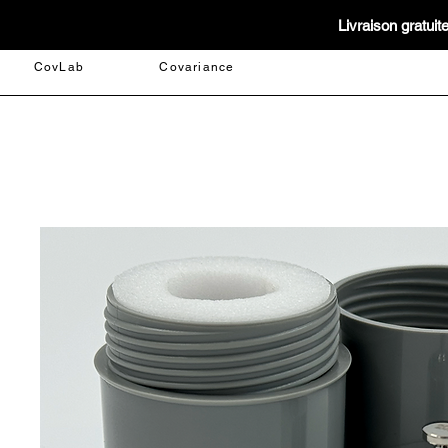
Livraison gratui
CovLab
Covariance