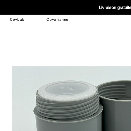
Livraison gratui
CovLab
Covariance