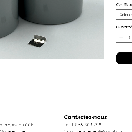
Certifica
Sélect
Quantité
Contactez-nous
À propos du CCN
Tél: 1 866 303 7984
Notre équipe
E-mail:
serviceclient@covlab.ca