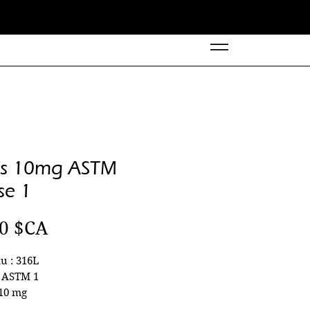
ds 10mg ASTM
se 1
Prix
00 $CA
u : 316L
: ASTM 1
 10 mg