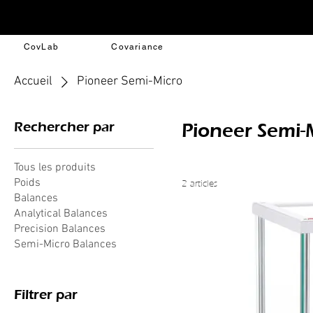
CovLab
Covariance
Accueil
Pioneer Semi-Micro
Rechercher par
Pioneer Semi-
Tous les produits
Poids
2 articles
Balances
Analytical Balances
Precision Balances
Semi-Micro Balances
Filtrer par