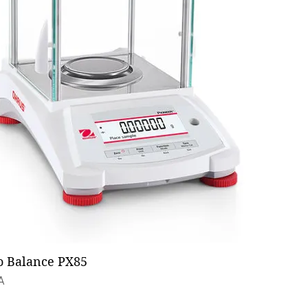
Aperçu rapide
o Balance PX85
A