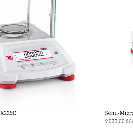
Aperçu rapide
PX225D
Semi-Micr
Prix
9 033,00 $C