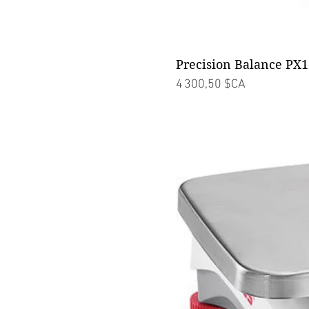
Precision Balance PX
Prix
4 300,50 $CA