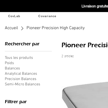
Livraison gratui
CovLab
Covariance
Accueil
Pioneer Precision High Capacity
Rechercher par
Pioneer Precis
2 articles
Tous les produits
Poids
Balances
Analytical Balances
Precision Balances
Semi-Micro Balances
Filtrer par