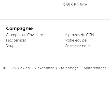
Prix
3 598,50 $CA
Compagnie
À propos de Covariance
À propos du CCN
Nos services
Notre équipe
Shop
Contactez-nous
© 2025 Covlab – Covariance | Étalonnage – Maintenance – 