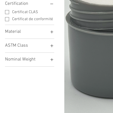
Certification
Certificat CLAS
Certificat de conformité
Material
Acier inoxydable 304
ASTM Class
316L
ASTM Classe 1
Nominal Weight
ASTM Classe 4
30g