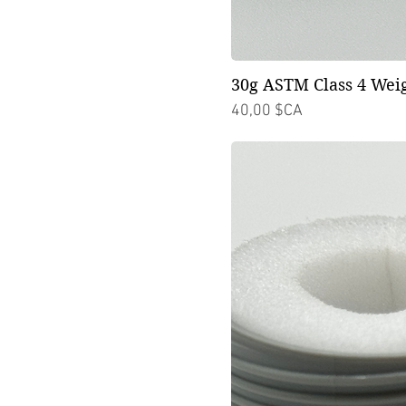
30g ASTM Class 4 Wei
Prix
40,00 $CA