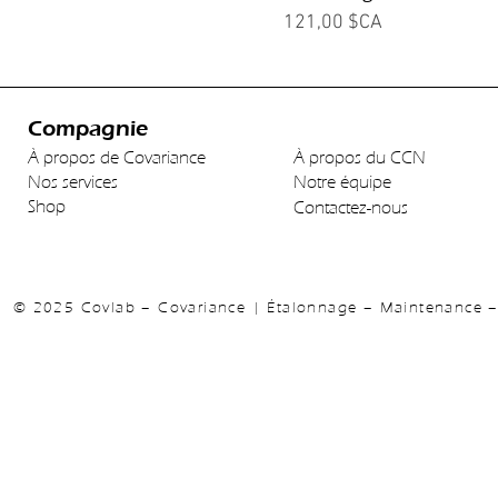
Prix
121,00 $CA
Compagnie
À propos de Covariance
À propos du CCN
Nos services
Notre équipe
Shop
Contactez-nous
© 2025 Covlab – Covariance | Étalonnage – Maintenance – 