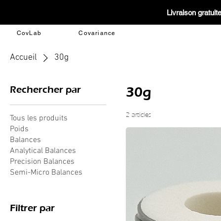
Livraison gratui
CovLab
Covariance
Accueil
30g
Rechercher par
30g
2 articles
Tous les produits
Poids
Balances
Analytical Balances
Precision Balances
Semi-Micro Balances
Filtrer par