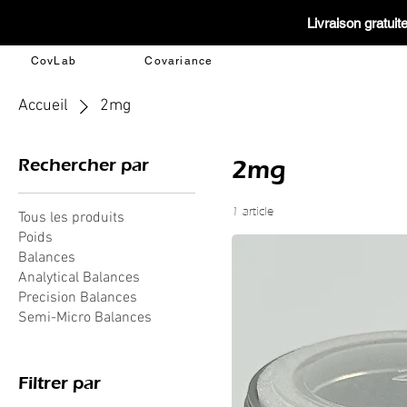
Livraison gratui
CovLab
Covariance
Accueil
2mg
Rechercher par
2mg
1 article
Tous les produits
Poids
Balances
Analytical Balances
Precision Balances
Semi-Micro Balances
Filtrer par