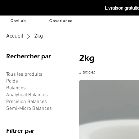
Livraison gratui
CovLab
Covariance
Accueil
2kg
Rechercher par
2kg
2 articles
Tous les produits
Poids
Balances
Analytical Balances
Precision Balances
Semi-Micro Balances
Filtrer par