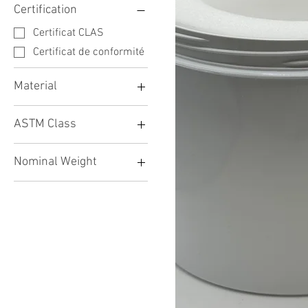
Certification
Certificat CLAS
Certificat de conformité
Material
Acier inoxydable 304
ASTM Class
316L
ASTM Classe 1
Nominal Weight
ASTM Classe 4
2kg