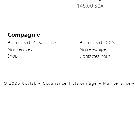
Prix
145,00 $CA
Compagnie
À propos de Covariance
À propos du CCN
Nos services
Notre équipe
Shop
Contactez-nous
© 2025 Covlab – Covariance | Étalonnage – Maintenance – 